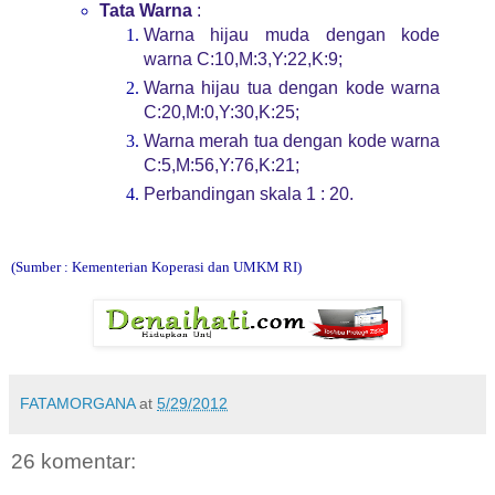
Tata Warna
:
Warna hijau muda dengan kode
warna C:10,M:3,Y:22,K:9;
Warna hijau tua dengan kode warna
C:20,M:0,Y:30,K:25;
Warna merah tua dengan kode warna
C:5,M:56,Y:76,K:21;
Perbandingan skala 1 : 20.
(Sumber : Kementerian Koperasi dan UMKM RI)
FATAMORGANA
at
5/29/2012
26 komentar: